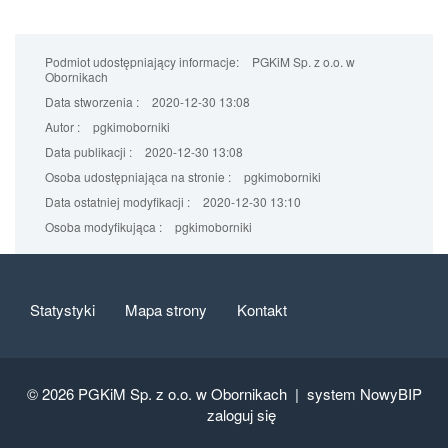
Podmiot udostępniający informacje:
PGKiM Sp. z o.o. w
Obornikach
Data stworzenia :
2020-12-30 13:08
Autor :
pgkimoborniki
Data publikacji :
2020-12-30 13:08
Osoba udostępniająca na stronie :
pgkimoborniki
Data ostatniej modyfikacji :
2020-12-30 13:10
Osoba modyfikująca :
pgkimoborniki
Statystyki
Mapa strony
Kontakt
© 2026
PGKiM Sp. z o.o. w Obornikach |
system NowyBIP
zaloguj się